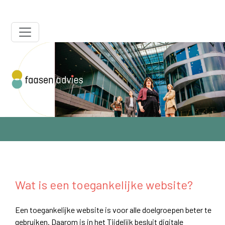
ga direct naar de inhoud
Toegankelijkheidseisen
Wat is een toegankelijke website?
Een toegankelijke website is voor alle doelgroepen beter te
gebruiken. Daarom is in het Tijdelijk besluit digitale