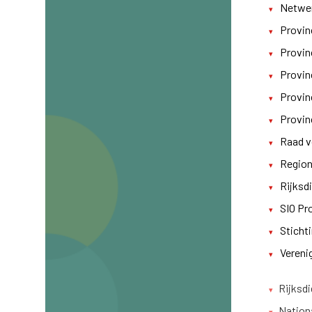
Netwer
Provin
Provin
Provin
Provin
Provin
Raad v
Region
Rijksd
SIO Pr
Stichti
Vereni
Rijksdi
Nationa