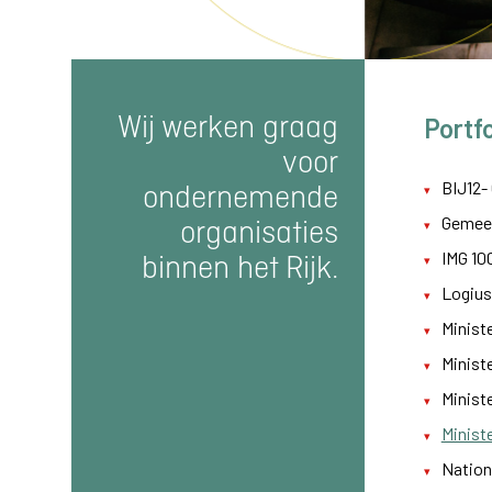
Wij werken graag
Portfo
voor
BIJ12-
ondernemende
Gemee
organisaties
IMG 10
binnen het Rijk.
Logius
Minist
Minist
Ministe
Minist
Nation