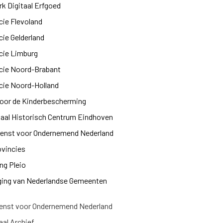
k Digitaal Erfgoed
cie Flevoland
cie Gelderland
cie Limburg
cie Noord-Brabant
cie Noord-Holland
oor de Kinderbescherming
aal Historisch Centrum Eindhoven
ienst voor Ondernemend Nederland
ovincies
ng Pleio
ging van Nederlandse Gemeenten
enst voor Ondernemend Nederland
al Archief