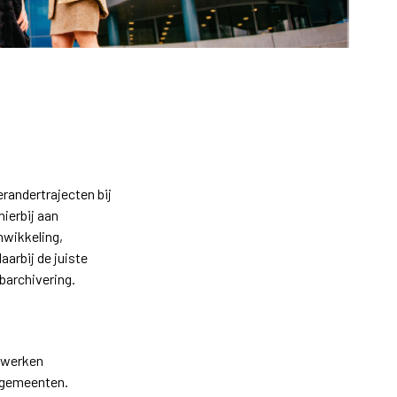
randertrajecten bij
ierbij aan
nwikkeling,
arbij de juiste
barchivering.
n werken
n gemeenten.