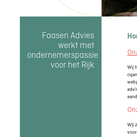
Faasen Advies
Ho
werkt met
Onz
ondernemerspassie
voor het Rijk
Wij 
ogan
webp
advi
aand
On
Wij 
voor