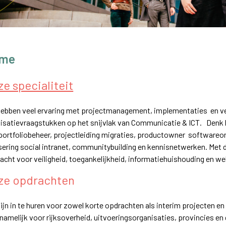
me
e specialiteit
hebben veel ervaring met projectmanagement, implementaties en ve
isatievraagstukken op het snijvlak van Communicatie & ICT. Denk h
ortfoliobeheer, projectleiding migraties, productowner softwareo
sering social intranet, communitybuilding en kennisnetwerken. Met da
acht voor veiligheid, toegankelijkheid, informatiehuishouding en we
ze opdrachten
zijn in te huren voor zowel korte opdrachten als interim projecten e
namelijk voor rijksoverheid, uitvoeringsorganisaties, provincies e