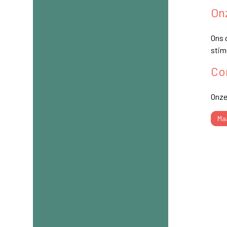
On
Ons 
stim
Co
Onze
m